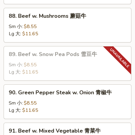
芥
兰
88.
88. Beef w. Mushrooms 蘑菇牛
牛
Beef
w.
Sm 小:
$8.55
Mushrooms
Lg 大:
$11.65
蘑
菇
89.
89. Beef w. Snow Pea Pods 雪豆牛
牛
Beef
w.
Sm 小:
$8.55
Snow
Lg 大:
$11.65
Pea
Pods
90.
90. Green Pepper Steak w. Onion 青椒牛
雪
Green
豆
Pepper
Sm 小:
$8.55
牛
Steak
Lg 大:
$11.65
w.
Onion
91.
91. Beef w. Mixed Vegetable 青菜牛
青
Beef