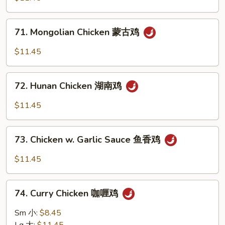
四
川
71.
鸡
71. Mongolian Chicken 蒙古鸡
Mongolian
Chicken
$11.45
蒙
古
72.
鸡
72. Hunan Chicken 湖南鸡
Hunan
Chicken
$11.45
湖
南
73.
鸡
73. Chicken w. Garlic Sauce 鱼香鸡
Chicken
w.
$11.45
Garlic
Sauce
74.
鱼
74. Curry Chicken 咖喱鸡
Curry
香
Chicken
Sm 小:
$8.45
鸡
咖