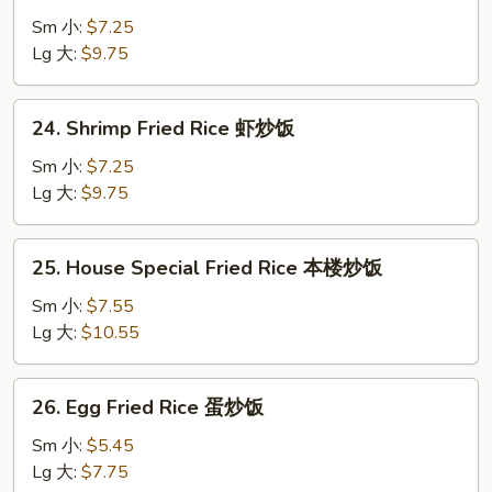
Fried
Sm 小:
$7.25
Rice
Lg 大:
$9.75
牛
炒
24.
24. Shrimp Fried Rice 虾炒饭
饭
Shrimp
Fried
Sm 小:
$7.25
Rice
Lg 大:
$9.75
虾
炒
25.
25. House Special Fried Rice 本楼炒饭
饭
House
Special
Sm 小:
$7.55
Fried
Lg 大:
$10.55
Rice
本
26.
26. Egg Fried Rice 蛋炒饭
楼
Egg
炒
Fried
Sm 小:
$5.45
饭
Rice
Lg 大:
$7.75