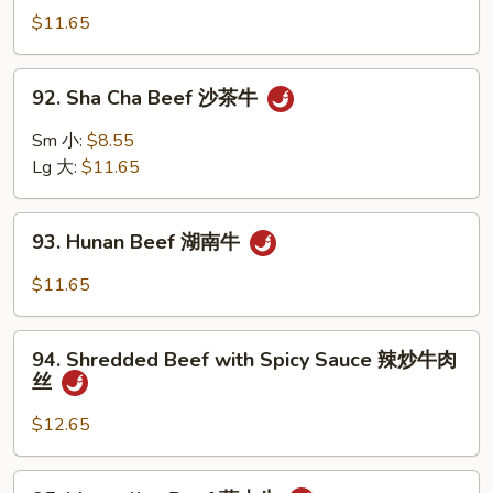
椒
w.
$11.65
牛
Mixed
Vegetable
92.
92. Sha Cha Beef 沙茶牛
青
Sha
菜
Cha
Sm 小:
$8.55
牛
Beef
Lg 大:
$11.65
沙
茶
93.
牛
93. Hunan Beef 湖南牛
Hunan
Beef
$11.65
湖
南
94.
牛
94. Shredded Beef with Spicy Sauce 辣炒牛肉
Shredded
丝
Beef
with
$12.65
Spicy
Sauce
95.