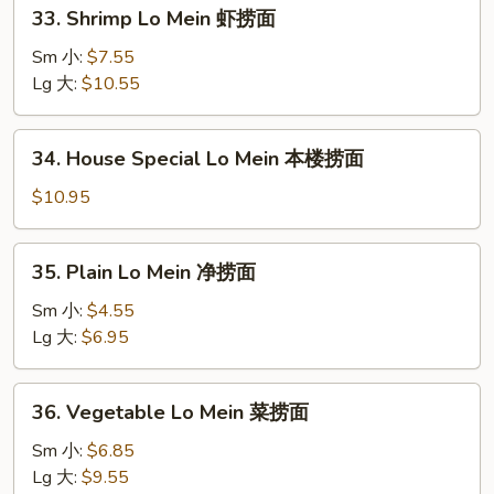
33.
33. Shrimp Lo Mein 虾捞面
面
Shrimp
Lo
Sm 小:
$7.55
Mein
Lg 大:
$10.55
虾
捞
34.
34. House Special Lo Mein 本楼捞面
面
House
Special
$10.95
Lo
Mein
35.
35. Plain Lo Mein 净捞面
本
Plain
楼
Lo
Sm 小:
$4.55
捞
Mein
Lg 大:
$6.95
面
净
捞
36.
36. Vegetable Lo Mein 菜捞面
面
Vegetable
Lo
Sm 小:
$6.85
Mein
Lg 大:
$9.55