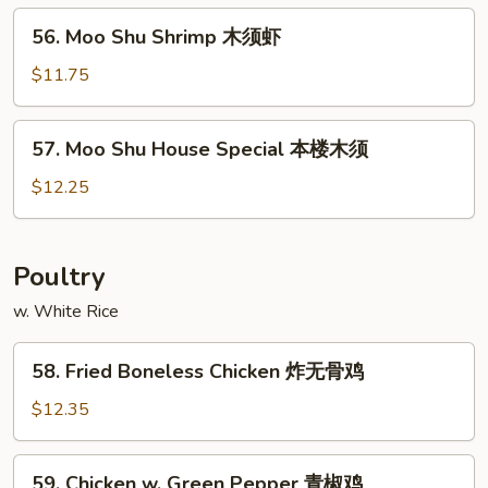
木
56.
56. Moo Shu Shrimp 木须虾
须
Moo
牛
Shu
$11.75
Shrimp
木
57.
57. Moo Shu House Special 本楼木须
须
Moo
虾
Shu
$12.25
House
Special
本
Poultry
楼
w. White Rice
木
须
58.
58. Fried Boneless Chicken 炸无骨鸡
Fried
Boneless
$12.35
Chicken
炸
59.
59. Chicken w. Green Pepper 青椒鸡
无