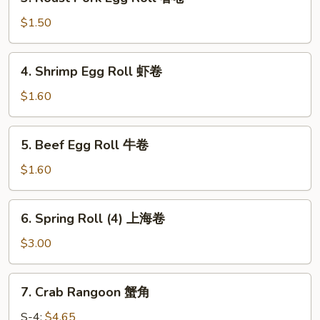
Roast
吞
Pork
$1.50
Egg
Roll
4.
4. Shrimp Egg Roll 虾卷
春
Shrimp
卷
Egg
$1.60
Roll
虾
5.
5. Beef Egg Roll 牛卷
卷
Beef
Egg
$1.60
Roll
牛
6.
6. Spring Roll (4) 上海卷
卷
Spring
Roll
$3.00
(4)
上
7.
7. Crab Rangoon 蟹角
海
Crab
卷
Rangoon
S-4:
$4.65