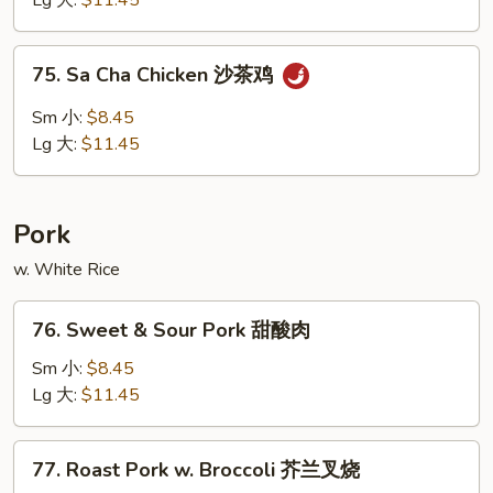
Lg 大:
$11.45
喱
鸡
75.
75. Sa Cha Chicken 沙茶鸡
Sa
Cha
Sm 小:
$8.45
Chicken
Lg 大:
$11.45
沙
茶
鸡
Pork
w. White Rice
76.
76. Sweet & Sour Pork 甜酸肉
Sweet
&
Sm 小:
$8.45
Sour
Lg 大:
$11.45
Pork
甜
77.
77. Roast Pork w. Broccoli 芥兰叉烧
酸
Roast