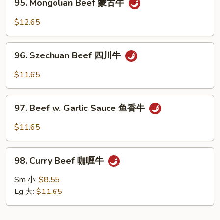
95. Mongolian Beef 蒙古牛
辣
Mongolian
炒
Beef
$12.65
牛
蒙
肉
古
96.
丝
牛
96. Szechuan Beef 四川牛
Szechuan
Beef
$11.65
四
川
97.
牛
97. Beef w. Garlic Sauce 鱼香牛
Beef
w.
$11.65
Garlic
Sauce
98.
鱼
98. Curry Beef 咖喱牛
Curry
香
Beef
Sm 小:
$8.55
牛
咖
Lg 大:
$11.65
喱
牛