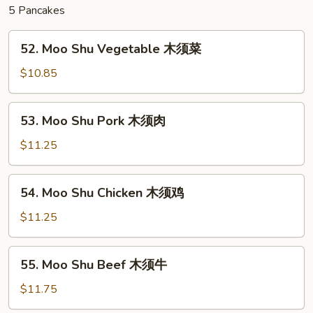
5 Pancakes
什
碎
52.
52. Moo Shu Vegetable 木须菜
Moo
Shu
$10.85
Vegetable
木
53.
53. Moo Shu Pork 木须肉
须
Moo
菜
Shu
$11.25
Pork
木
54.
54. Moo Shu Chicken 木须鸡
须
Moo
肉
Shu
$11.25
Chicken
木
55.
55. Moo Shu Beef 木须牛
须
Moo
鸡
Shu
$11.75
Beef