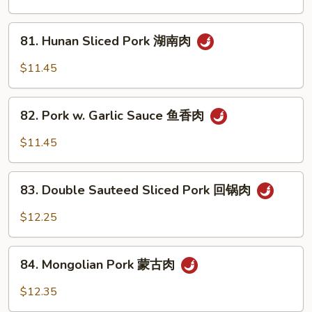
Snow
Peas
81.
81. Hunan Sliced Pork 湖南肉
雪
Hunan
豆
Sliced
$11.45
叉
Pork
烧
湖
82.
南
82. Pork w. Garlic Sauce 鱼香肉
Pork
肉
w.
$11.45
Garlic
Sauce
83.
鱼
83. Double Sauteed Sliced Pork 回锅肉
Double
香
Sauteed
$12.25
肉
Sliced
Pork
84.
回
84. Mongolian Pork 蒙古肉
Mongolian
锅
Pork
$12.35
肉
蒙