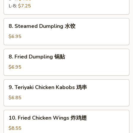
蟹
L-8:
$7.25
角
8.
8. Steamed Dumpling 水饺
Steamed
Dumpling
$6.95
水
饺
8.
8. Fried Dumpling 锅贴
Fried
Dumpling
$6.95
锅
贴
9.
9. Teriyaki Chicken Kabobs 鸡串
Teriyaki
Chicken
$6.85
Kabobs
鸡
10.
10. Fried Chicken Wings 炸鸡翅
串
Fried
Chicken
$8.55