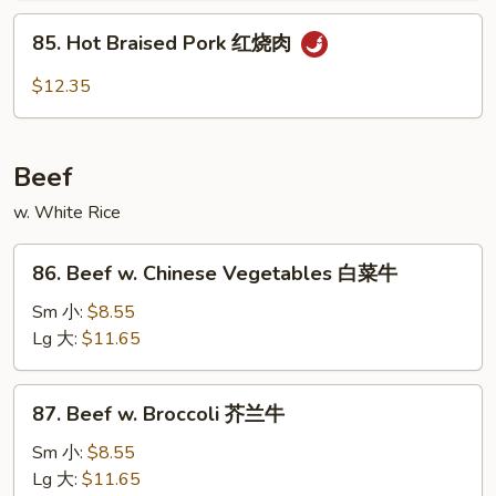
古
85.
肉
85. Hot Braised Pork 红烧肉
Hot
Braised
$12.35
Pork
红
烧
Beef
肉
w. White Rice
86.
86. Beef w. Chinese Vegetables 白菜牛
Beef
w.
Sm 小:
$8.55
Chinese
Lg 大:
$11.65
Vegetables
白
87.
87. Beef w. Broccoli 芥兰牛
菜
Beef
牛
w.
Sm 小:
$8.55
Broccoli
Lg 大:
$11.65