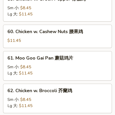
Chicken
骨
w.
Sm 小:
$8.45
鸡
Green
Lg 大:
$11.45
Pepper
青
60.
60. Chicken w. Cashew Nuts 腰果鸡
椒
Chicken
鸡
w.
$11.45
Cashew
Nuts
61.
61. Moo Goo Gai Pan 蘑菇鸡片
腰
Moo
果
Goo
Sm 小:
$8.45
鸡
Gai
Lg 大:
$11.45
Pan
蘑
62.
62. Chicken w. Broccoli 芥蘭鸡
菇
Chicken
鸡
w.
Sm 小:
$8.45
片
Broccoli
Lg 大:
$11.45
芥