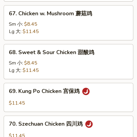
Vegetable
67.
67. Chicken w. Mushroom 蘑菇鸡
什
Chicken
菜
w.
Sm 小:
$8.45
鸡
Mushroom
Lg 大:
$11.45
蘑
菇
68.
68. Sweet & Sour Chicken 甜酸鸡
鸡
Sweet
&
Sm 小:
$8.45
Sour
Lg 大:
$11.45
Chicken
甜
69.
69. Kung Po Chicken 宫保鸡
酸
Kung
鸡
Po
$11.45
Chicken
宫
70.
保
70. Szechuan Chicken 四川鸡
Szechuan
鸡
Chicken
$11.45