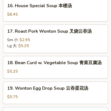
16.
辣
16. House Special Soup 本楼汤
House
汤
Special
$8.45
Soup
本
17.
17. Roast Pork Wonton Soup 叉烧云吞汤
楼
Roast
汤
Pork
Sm 小:
$2.95
Wonton
Lg 大:
$5.25
Soup
叉
18.
18. Bean Curd w. Vegetable Soup 青菜豆腐汤
烧
Bean
云
Curd
$5.25
吞
w.
汤
Vegetable
19.
19. Wonton Egg Drop Soup 云吞蛋花汤
Soup
Wonton
青
Egg
$5.75
菜
Drop
豆
Soup
20.