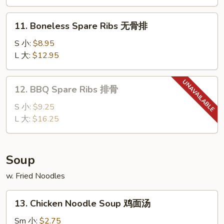
Wings
炸
11.
11. Boneless Spare Ribs 无骨排
鸡
Boneless
翅
Spare
S 小:
$8.95
Ribs
L 大:
$12.95
无
骨
12.
12. BBQ Spare Ribs 排骨
排
BBQ
Spare
S 小:
$9.25
Ribs
L 大:
$16.25
排
骨
Soup
w. Fried Noodles
13.
13. Chicken Noodle Soup 鸡面汤
Chicken
Noodle
Sm 小:
$2.75