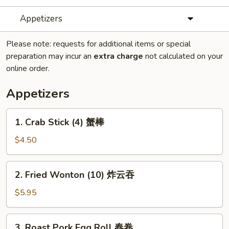
Appetizers
Please note: requests for additional items or special
preparation may incur an
extra charge
not calculated on your
online order.
Appetizers
1.
1. Crab Stick (4) 蟹棒
Crab
Stick
$4.50
(4)
蟹
2.
2. Fried Wonton (10) 炸云吞
棒
Fried
Wonton
$5.95
(10)
炸
3.
3. Roast Pork Egg Roll 春卷
云