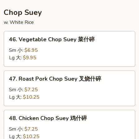
Mein
本
Chop Suey
楼
w. White Rice
炒
面
46.
46. Vegetable Chop Suey 菜什碎
Vegetable
Chop
Sm 小:
$6.95
Suey
Lg 大:
$9.95
菜
什
47.
47. Roast Pork Chop Suey 叉烧什碎
碎
Roast
Pork
Sm 小:
$7.25
Chop
Lg 大:
$10.25
Suey
叉
48.
48. Chicken Chop Suey 鸡什碎
烧
Chicken
什
Chop
Sm 小:
$7.25
碎
Suey
Lg 大:
$10.25