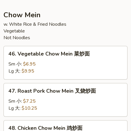
Thai
本
Chow Mein
楼
泰
w. White Rice & Fried Noodles
Vegetable
河
Not Noodles
粉
46.
46. Vegetable Chow Mein 菜炒面
Vegetable
Chow
Sm 小:
$6.95
Mein
Lg 大:
$9.95
菜
炒
47.
47. Roast Pork Chow Mein 叉烧炒面
面
Roast
Pork
Sm 小:
$7.25
Chow
Lg 大:
$10.25
Mein
叉
48.
48. Chicken Chow Mein 鸡炒面
烧
Chicken