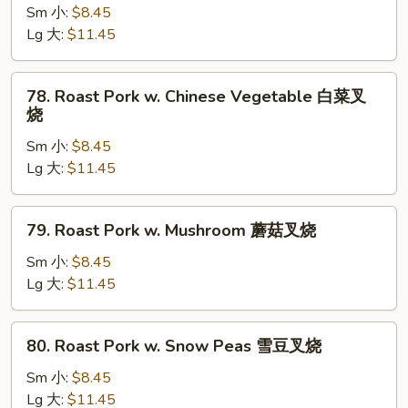
肉
Pork
Sm 小:
$8.45
w.
Lg 大:
$11.45
Broccoli
芥
78.
78. Roast Pork w. Chinese Vegetable 白菜叉
兰
Roast
烧
叉
Pork
烧
Sm 小:
$8.45
w.
Lg 大:
$11.45
Chinese
Vegetable
白
79.
79. Roast Pork w. Mushroom 蘑菇叉烧
菜
Roast
叉
Pork
Sm 小:
$8.45
烧
w.
Lg 大:
$11.45
Mushroom
蘑
80.
80. Roast Pork w. Snow Peas 雪豆叉烧
菇
Roast
叉
Pork
Sm 小:
$8.45
烧
w.
Lg 大:
$11.45