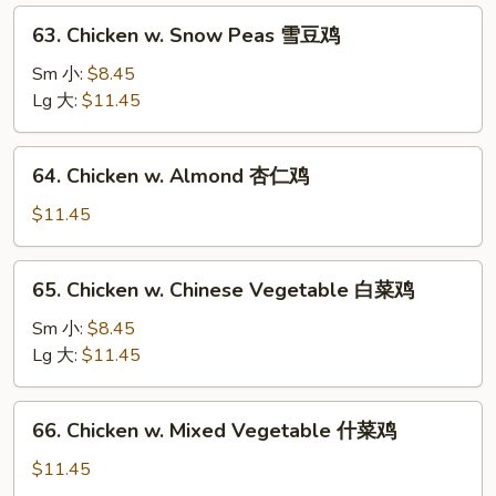
蘭
63.
63. Chicken w. Snow Peas 雪豆鸡
鸡
Chicken
w.
Sm 小:
$8.45
Snow
Lg 大:
$11.45
Peas
雪
64.
64. Chicken w. Almond 杏仁鸡
豆
Chicken
鸡
w.
$11.45
Almond
杏
65.
65. Chicken w. Chinese Vegetable 白菜鸡
仁
Chicken
鸡
w.
Sm 小:
$8.45
Chinese
Lg 大:
$11.45
Vegetable
白
66.
66. Chicken w. Mixed Vegetable 什菜鸡
菜
Chicken
鸡
w.
$11.45
Mixed