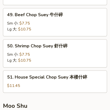
鸡
什
49.
49. Beef Chop Suey 牛什碎
碎
Beef
Chop
Sm 小:
$7.75
Suey
Lg 大:
$10.75
牛
什
50.
50. Shrimp Chop Suey 虾什碎
碎
Shrimp
Chop
Sm 小:
$7.75
Suey
Lg 大:
$10.75
虾
什
51.
51. House Special Chop Suey 本楼什碎
碎
House
Special
$11.45
Chop
Suey
本
Moo Shu
楼