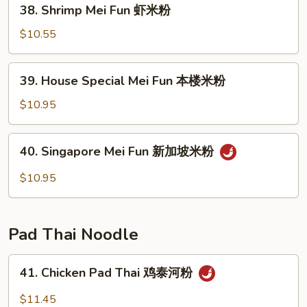
38.
38. Shrimp Mei Fun 虾米粉
米
Shrimp
粉
Mei
$10.55
Fun
虾
39.
39. House Special Mei Fun 本楼米粉
米
House
粉
Special
$10.95
Mei
Fun
40.
40. Singapore Mei Fun 新加坡米粉
本
Singapore
楼
Mei
$10.95
米
Fun
粉
新
加
Pad Thai Noodle
坡
米
41.
41. Chicken Pad Thai 鸡泰河粉
粉
Chicken
Pad
$11.45